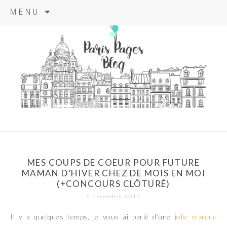
Aller
MENU
au
contenu
principal
paris pages
blog
MES COUPS DE COEUR POUR FUTURE
MAMAN D’HIVER CHEZ DE MOIS EN MOI
(+CONCOURS CLÔTURÉ)
5 décembre 2014
Il y a quelques temps, je vous ai parlé d’une
jolie marque