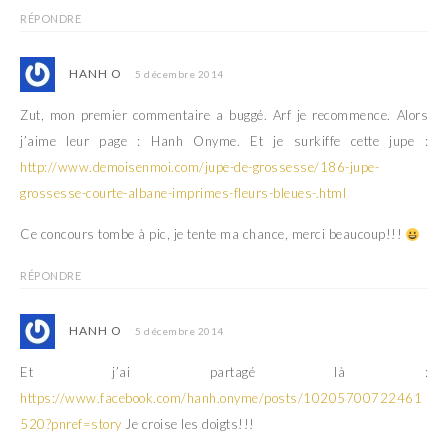
RÉPONDRE
HANH O
5 décembre 2014
Zut, mon premier commentaire a buggé. Arf je recommence. Alors
j’aime leur page : Hanh Onyme. Et je surkiffe cette jupe :
http://www.demoisenmoi.com/jupe-de-grossesse/186-jupe-
grossesse-courte-albane-imprimes-fleurs-bleues-.html
Ce concours tombe à pic, je tente ma chance, merci beaucoup!!!
RÉPONDRE
HANH O
5 décembre 2014
Et j’ai partagé là :
https://www.facebook.com/hanh.onyme/posts/10205700722461
520?pnref=story
Je croise les doigts!!!