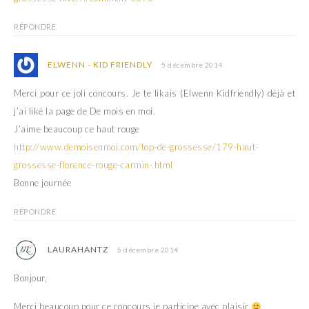
RÉPONDRE
ELWENN - KID FRIENDLY
5 décembre 2014
Merci pour ce joli concours. Je te likais (Elwenn Kidfriendly) déjà et
j’ai liké la page de De mois en moi.
J’aime beaucoup ce haut rouge
http://www.demoisenmoi.com/top-de-grossesse/179-haut-
grossesse-florence-rouge-carmin-.html
Bonne journée
RÉPONDRE
LAURAHANTZ
5 décembre 2014
Bonjour,
Merci beaucoup pour ce concours je participe avec plaisir