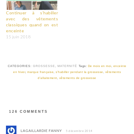
Continuer à s’habiller
avec des vêtements
classiques quand on est
enceinte
15 juin 2018
CATEGORIES:
GROSSESSE
,
MATERNITÉ
Tags:
De mois en moi
,
enceinte
en hiver
,
marque française
,
s'habiller pendant la grossesse
,
vêtements
d'allaitement
,
vêtements de grossesse
126 COMMENTS
LAGAILLARDIE FANNY
5 décembre 2014