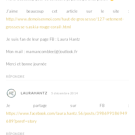
J’aime beaucoup cet article sur le site :
http://www.demoisenmoi.com/haut-de-grossesse/127-vetement-
grossesse-saskia-rouge-corail-.html
Je suis fan de leur page FB : Laura Hantz
Mon mail : mamancomblee(@)outlook.fr
Merci et bonne journée
RÉPONDRE
LAURAHANTZ
5 décembre 2014
Je partage sur FB :
https://www.facebook.com/laura.hantz.56/posts/398699186949
689?pnref=story
RÉPONDRE