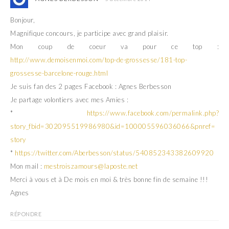
Bonjour,
Magnifique concours, je participe avec grand plaisir.
Mon coup de coeur va pour ce top :
http://www.demoisenmoi.com/top-de-grossesse/181-top-
grossesse-barcelone-rouge.html
Je suis fan des 2 pages Facebook : Agnes Berbesson
Je partage volontiers avec mes Amies :
*
https://www.facebook.com/permalink.php?
story_fbid=302095519986980&id=100005596036066&pnref=
story
*
https://twitter.com/Aberbesson/status/540852343382609920
Mon mail :
mestroiszamours@laposte.net
Merci à vous et à De mois en moi & très bonne fin de semaine !!!
Agnes
RÉPONDRE