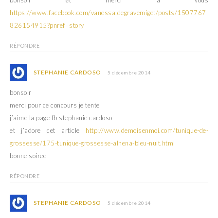
bonsoir et merci a vous
https://www.facebook.com/vanessa.degravemiget/posts/1507767
826154915?pnref=story
RÉPONDRE
STEPHANIE CARDOSO
5 décembre 2014
bonsoir
merci pour ce concours je tente
j’aime la page fb stephanie cardoso
et j’adore cet article
http://www.demoisenmoi.com/tunique-de-
grossesse/175-tunique-grossesse-alhena-bleu-nuit.html
bonne soiree
RÉPONDRE
STEPHANIE CARDOSO
5 décembre 2014