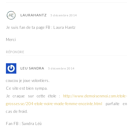
LAURAHANTZ
5 décembre 2014
Je suis fan de ta page FB : Laura Hantz
Merci
RÉPONDRE
LEU SANDRA
5 décembre 2014
coucou je joue volontiers.
Ce site est bien sympa.
Je craque sur cette étole :
http://www.demoisenmoi.com/etole-
grossesse/204-etole-noire-mode-femme-enceinte.html
parfaite en
cas de froid.
Fan FB : Sandra Léü