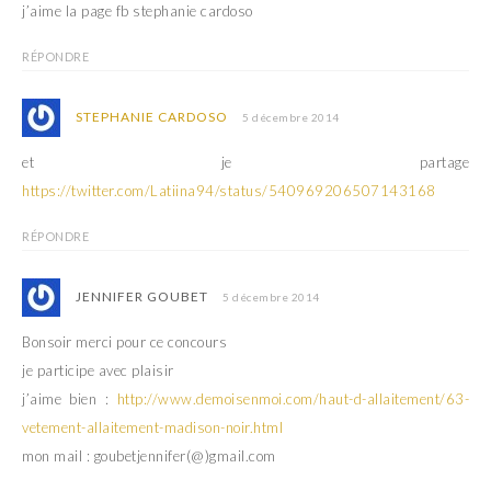
j’aime la page fb stephanie cardoso
RÉPONDRE
STEPHANIE CARDOSO
5 décembre 2014
et je partage
https://twitter.com/Latiina94/status/540969206507143168
RÉPONDRE
JENNIFER GOUBET
5 décembre 2014
Bonsoir merci pour ce concours
je participe avec plaisir
j’aime bien :
http://www.demoisenmoi.com/haut-d-allaitement/63-
vetement-allaitement-madison-noir.html
mon mail : goubetjennifer(@)gmail.com