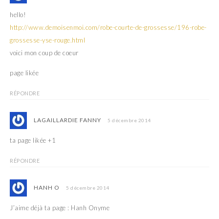
hello!
http://www.demoisenmoi.com/robe-courte-de-grossesse/196-robe-
grossesse-yse-rouge.html
voici mon coup de coeur
page likée
RÉPONDRE
LAGAILLARDIE FANNY
5 décembre 2014
ta page likée +1
RÉPONDRE
HANH O
5 décembre 2014
J’aime déjà ta page : Hanh Onyme