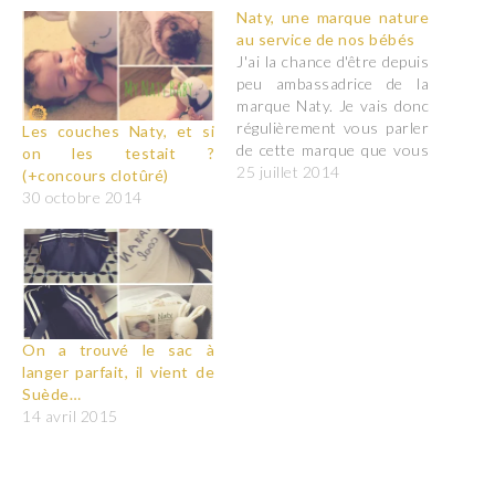
Naty, une marque nature
au service de nos bébés
J'ai la chance d'être depuis
peu ambassadrice de la
marque Naty. Je vais donc
régulièrement vous parler
Les couches Naty, et si
de cette marque que vous
on les testait ?
ne connaissez peut-être
25 juillet 2014
(+concours clotûré)
pas très bien. Naty est une
30 octobre 2014
marque fondée en 1994
par une maman et avocate
suédoise, Marlene
Sendberg. En tant que
jeune maman, elle a…
On a trouvé le sac à
langer parfait, il vient de
Suède…
14 avril 2015