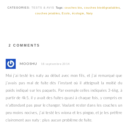
CATEGORIES:
TESTS & AVIS
Tags:
couches bio
,
couches biodégradables
,
couches jetables
,
Ecolo
,
écologie
,
Naty
2 COMMENTS
MOOSHU
18 septembre 2014
Moi j’ai testé les naty au début avec mon fils, et j’ai remarqué que
j’avais pas mal de fuite dès l’instant où il atteignait la moitié du
poids indiqué sur les paquets. Par exemple celles indiquées 3-6kg, à
partir de 4k5, il y avait des fuites quasi à chaque fois, y compris en
n’attendant pas pour le changer. Voulant rester dans les couches un
peu moins nocives, j’ai testé les wiona et les pingoo, et je les préfère
clairement aux naty : plus aucun problème de fuite.