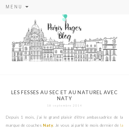
Aller
MENU
au
contenu
principal
paris pages
blog
LES FESSES AU SEC ET AU NATUREL AVEC
NATY
18 septembre 2014
Depuis 1 mois, j’ai le grand plaisir d’être ambassadrice de la
marque de couches
Naty
. Je vous ai parlé le mois dernier de
la