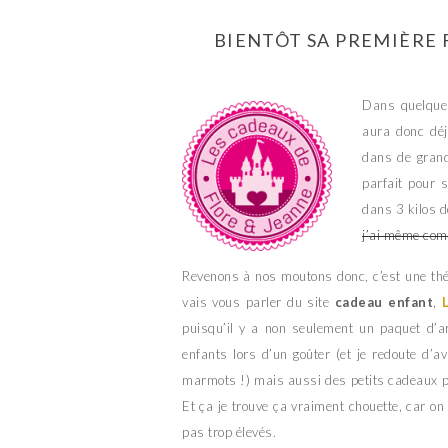
BIENTÔT SA PREMIÈRE 
Dans quelque
aura donc déj
dans de grands
parfait pour s
dans 3 kilos d
j’ai même comm
Revenons à nos moutons donc, c’est une thé
vais vous parler du site
cadeau enfant
,
puisqu’il y a non seulement un paquet d’art
enfants lors d’un goûter (et je redoute d’a
marmots !) mais aussi des petits cadeaux po
Et ça je trouve ça vraiment chouette, car o
pas trop élevés.