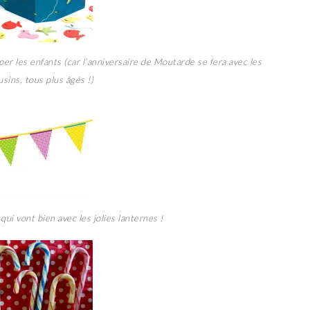
per les enfants (car l’anniversaire de Moutarde se fera avec les
usins, tous plus âgés !)
qui vont bien avec les jolies lanternes !