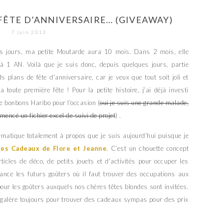
FÊTE D’ANNIVERSAIRE… (GIVEAWAY)
7 juin 2013
s jours, ma petite Moutarde aura 10 mois. Dans 2 mois, elle
à 1 AN. Voilà que je suis donc, depuis quelques jours, partie
 plans de fête d’anniversaire, car je veux que tout soit joli et
a toute première fête ! Pour la petite histoire, j’ai déjà investi
e bonbons Haribo pour l’occasion (
oui je suis une grande malade,
encé un fichier excel de suivi de projet
) .
matique totalement à propos que je suis aujourd’hui puisque je
Les Cadeaux de Flore et Jeanne
. C’est un chouette concept
icles de déco, de petits jouets et d’activités pour occuper les
vance les futurs goûters où il faut trouver des occupations aux
ur les goûters auxquels nos chères têtes blondes sont invitées.
n galère toujours pour trouver des cadeaux sympas pour des prix