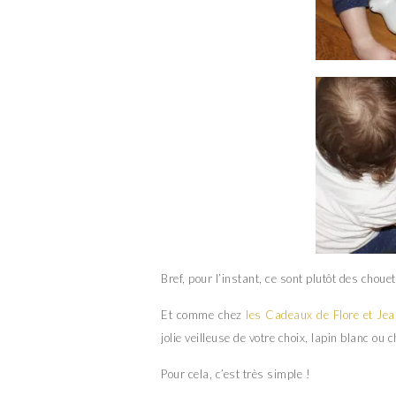
Bref, pour l’instant, ce sont plutôt des choue
Et comme chez
les Cadeaux de Flore et Je
jolie veilleuse de votre choix, lapin blanc ou
Pour cela, c’est très simple !