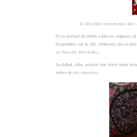
Et des jolies cannes pour all
Et en parlant de petits cadeaux, mignons et 
disponibles sur le site, veilleuses que je p
au Pays des Merveilles
…
Au début, elles avaient une place toute tr
milieu de ses coussins…