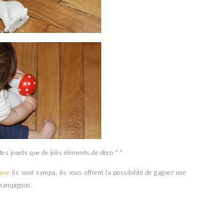
ttes jouets que de jolis éléments de déco ^^
anne
ils sont sympa, ils vous offrent la possibilité de gagner une
 champignon.