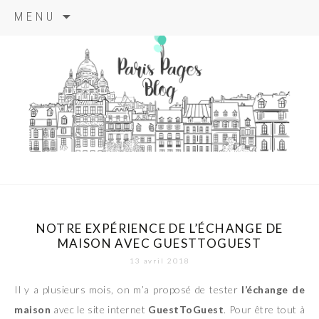
Aller
MENU
au
contenu
principal
paris pages
blog
NOTRE EXPÉRIENCE DE L’ÉCHANGE DE
MAISON AVEC GUESTTOGUEST
13 avril 2018
Il y a plusieurs mois, on m’a proposé de tester
l’échange de
maison
avec le site internet
GuestToGuest
. Pour être tout à