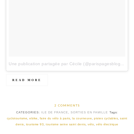
Une publication partagée par Cécile (@parispagesblog)
le
22
READ MORE
2 COMMENTS
CATEGORIES:
ILE DE FRANCE
,
SORTIES EN FAMILLE
Tags:
cyclotourisme
,
ebike
,
faire du vélo à paris
,
la courneuve
,
pistes cyclables
,
saint
denis
,
tourisme 93
,
tourisme seine saint denis
,
vélo
,
vélo électrique