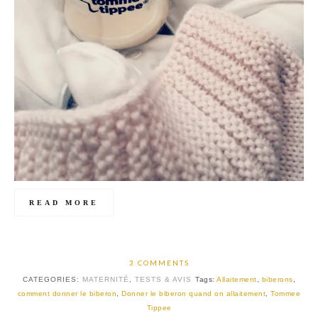
READ MORE
3 COMMENTS
CATEGORIES:
MATERNITÉ
,
TESTS & AVIS
Tags:
Allaitement
,
biberons
,
comment donner le biberon
,
Donner le biberon quand on allaitement
,
Tommee
Tippee