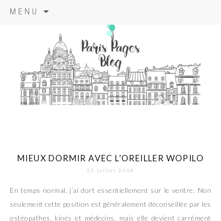
Aller
MENU
au
contenu
principal
paris pages
blog
MIEUX DORMIR AVEC L’OREILLER WOPILO
22 juillet 2018
En temps normal, j’ai dort essentiellement sur le ventre. Non
seulement cette position est généralement déconseillée par les
ostéopathes, kinés et médecins, mais elle devient carrément