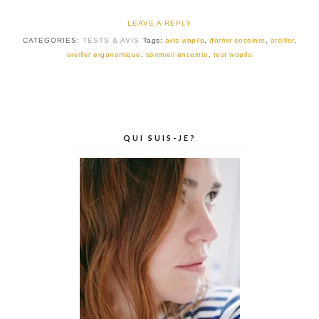
LEAVE A REPLY
CATEGORIES:
TESTS & AVIS
Tags:
avis wopilo
,
dormir enceinte
,
oreiller
,
oreiller ergonomique
,
sommeil enceinte
,
test wopilo
QUI SUIS-JE?