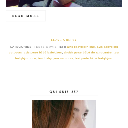
READ MORE
LEAVE A REPLY
CATEGORIES:
TESTS & AVIS
Tags:
avis babybjorn one
,
avis babybjorn
outdoors
,
avis porte bébé babybjorn
,
choisir porte bébé de randonnée
,
test
babybjorn one
,
test babybjorn outdoors
,
test porte bébé babybjorn
QUI SUIS-JE?