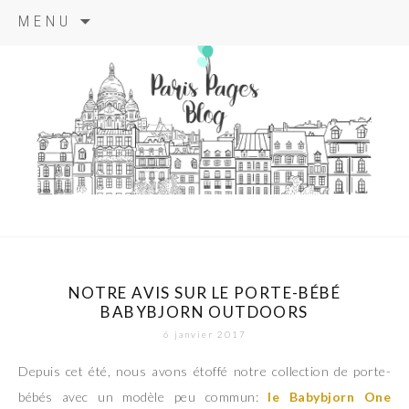
Aller
MENU
au
contenu
principal
paris pages
blog
NOTRE AVIS SUR LE PORTE-BÉBÉ
BABYBJORN OUTDOORS
6 janvier 2017
Depuis cet été, nous avons étoffé notre collection de porte-
bébés avec un modèle peu commun:
le Babybjorn One