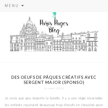
Aller
MENU
au
contenu
principal
paris pages
blog
DES OEUFS DE PÂQUES CRÉATIFS AVEC
SERGENT MAJOR (SPONSO)
16 mars 2016
Je crois que peu importe la famille, il y a une règle invariable:
les enfants reçoivent beaucoup trop d’oeufs en chocolat pour