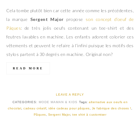
Cela tombe plutôt bien car cette année comme les précédentes,
la marque
Sergent Major
propose
son concept d’oeuf de
Pâques
: de très jolis oeufs contenant un tee-shirt et des
feutres lavables en machine. Les enfants adorent colorier ces
vêtements et peuvent le refaire à l’infini puisque les motifs des
stylos partent à 30 degrés en machine. Original non?
READ MORE
LEAVE A REPLY
CATEGORIES:
MODE MAMAN & KIDS
Tags:
alternative aux oeufs en
chocolat
,
cadeau créatif
,
idée cadeau pour pâques
,
Je fabrique des choses !
,
Pâques
,
Sergent Major
,
tee shirt à customiser