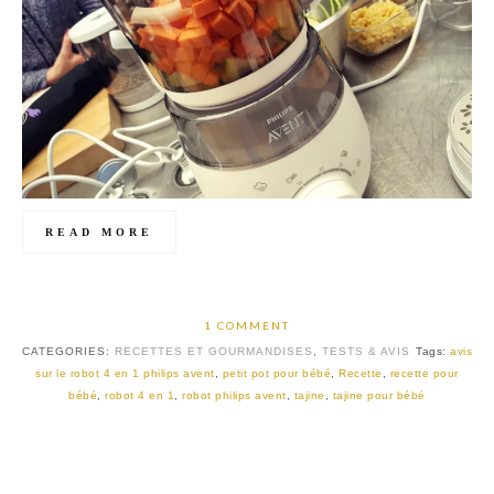
READ MORE
1 COMMENT
CATEGORIES:
RECETTES ET GOURMANDISES
,
TESTS & AVIS
Tags:
avis
sur le robot 4 en 1 philips avent
,
petit pot pour bébé
,
Recette
,
recette pour
bébé
,
robot 4 en 1
,
robot philips avent
,
tajine
,
tajine pour bébé