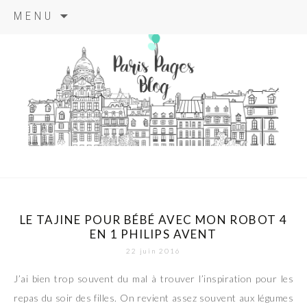
Aller
MENU
au
contenu
principal
paris pages
blog
LE TAJINE POUR BÉBÉ AVEC MON ROBOT 4
EN 1 PHILIPS AVENT
22 juin 2016
J’ai bien trop souvent du mal à trouver l’inspiration pour les
repas du soir des filles. On revient assez souvent aux légumes