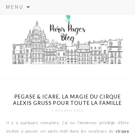
Aller
MENU
au
contenu
principal
paris pages
blog
PEGASE & ICARE, LA MAGIE DU CIRQUE
ALEXIS GRUSS POUR TOUTE LA FAMILLE
4 décembre 2015
Il y a quelques semaines, j’ai eu l’immense privilège d’être
invitée à passer un après-midi dans les coulisses du
cirque