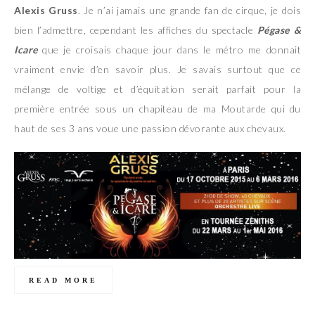
Alexis Gruss
. Je n’ai jamais une grande fan de cirque, je dois
bien l’admettre, cependant les affiches du spectacle
Pégase &
Icare
que je croisais chaque jour dans le métro me donnait
vraiment envie d’en savoir plus. Je savais surtout que ce
mélange de voltige et d’équitation serait parfait pour la
première entrée sous un chapiteau de ma Moutarde qui du
haut de ses 3 ans voue une passion dévorante aux chevaux.
READ MORE