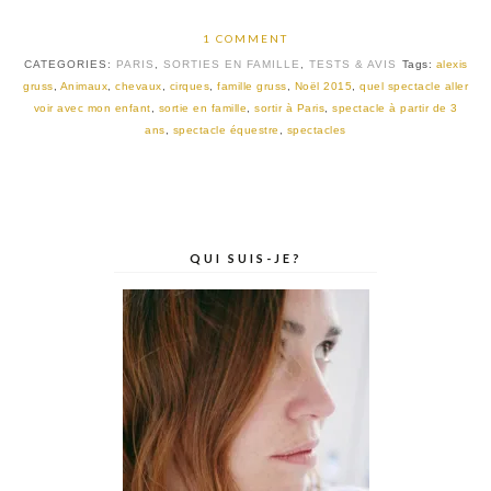
1 COMMENT
CATEGORIES:
PARIS
,
SORTIES EN FAMILLE
,
TESTS & AVIS
Tags:
alexis
gruss
,
Animaux
,
chevaux
,
cirques
,
famille gruss
,
Noël 2015
,
quel spectacle aller
voir avec mon enfant
,
sortie en famille
,
sortir à Paris
,
spectacle à partir de 3
ans
,
spectacle équestre
,
spectacles
QUI SUIS-JE?