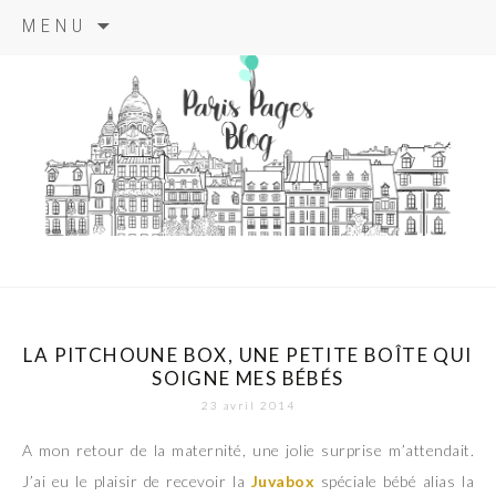
Aller
MENU
au
contenu
principal
paris pages
blog
LA PITCHOUNE BOX, UNE PETITE BOÎTE QUI
SOIGNE MES BÉBÉS
23 avril 2014
A mon retour de la maternité, une jolie surprise m’attendait.
J’ai eu le plaisir de recevoir la
Juvabox
spéciale bébé alias la