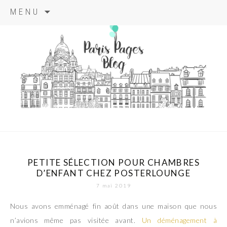
Aller
MENU
au
contenu
principal
paris pages
blog
PETITE SÉLECTION POUR CHAMBRES
D’ENFANT CHEZ POSTERLOUNGE
7 mai 2019
Nous avons emménagé fin août dans une maison que nous
n’avions même pas visitée avant.
Un déménagement à