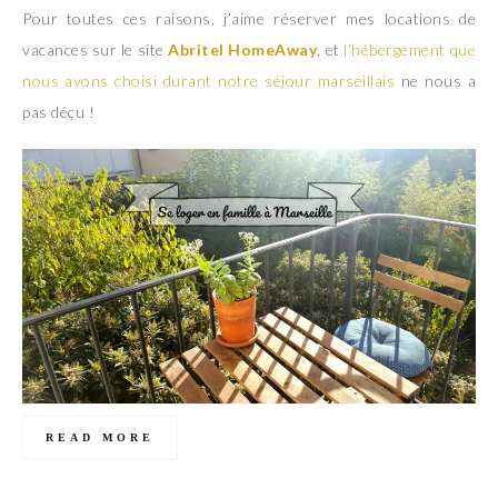
Pour toutes ces raisons, j’aime réserver mes locations de
vacances sur le site
Abritel HomeAway
, et
l’hébergement que
nous avons choisi durant notre séjour marseillais
ne nous a
pas déçu !
READ MORE