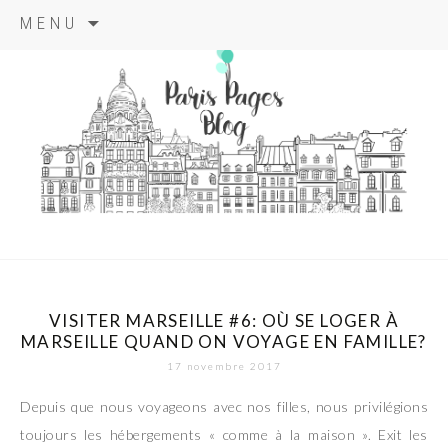
Aller
MENU
au
contenu
principal
paris pages
blog
VISITER MARSEILLE #6: OÙ SE LOGER À
MARSEILLE QUAND ON VOYAGE EN FAMILLE?
17 novembre 2017
Depuis que nous voyageons avec nos filles, nous privilégions
toujours les hébergements « comme à la maison ». Exit les