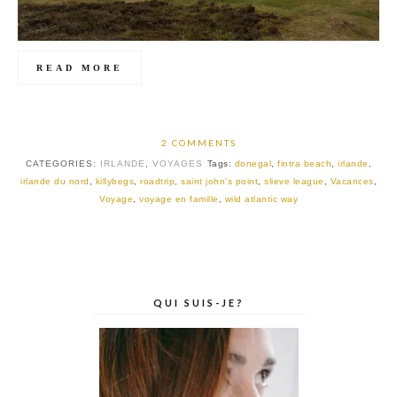
READ MORE
2 COMMENTS
CATEGORIES:
IRLANDE
,
VOYAGES
Tags:
donegal
,
fintra beach
,
irlande
,
irlande du nord
,
killybegs
,
roadtrip
,
saint john's point
,
slieve league
,
Vacances
,
Voyage
,
voyage en famille
,
wild atlantic way
QUI SUIS-JE?