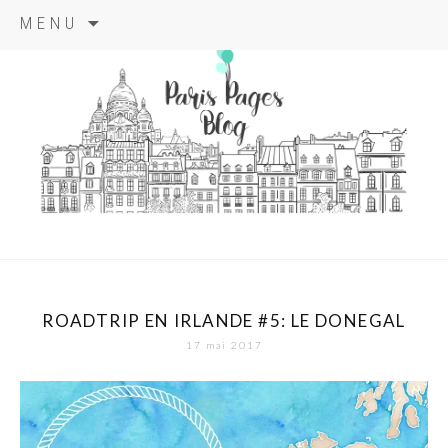
Aller
MENU
au
contenu
principal
paris pages
blog
ROADTRIP EN IRLANDE #5: LE DONEGAL
17 mai 2017