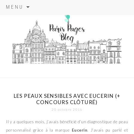
Aller
MENU
au
contenu
principal
paris pages
blog
LES PEAUX SENSIBLES AVEC EUCERIN (+
CONCOURS CLÔTURÉ)
20 octobre 2016
Il y a quelques mois, j’avais bénéficié d’un diagnostique de peau
personnalisé grâce à la marque
Eucerin
. J’avais pu parlé et