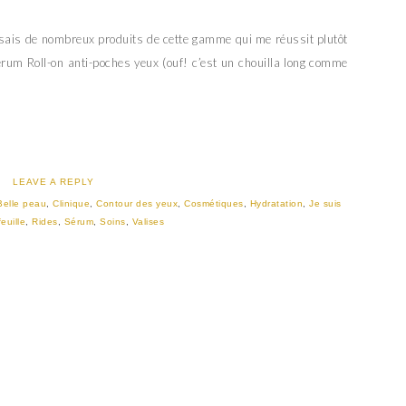
issais de nombreux produits de cette gamme qui me réussit plutôt
rum Roll-on anti-poches yeux (ouf! c’est un chouilla long comme
LEAVE A REPLY
Belle peau
,
Clinique
,
Contour des yeux
,
Cosmétiques
,
Hydratation
,
Je suis
feuille
,
Rides
,
Sérum
,
Soins
,
Valises