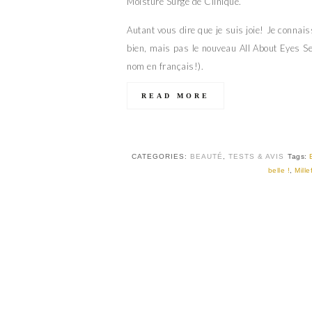
Moisture Surge de Clinique.
Autant vous dire que je suis joie! Je conna
bien, mais pas le nouveau All About Eyes Se
nom en français!).
READ MORE
CATEGORIES:
BEAUTÉ
,
TESTS & AVIS
Tags:
belle !
,
Mille