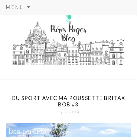
Aller
MENU
au
contenu
principal
paris pages
blog
DU SPORT AVEC MA POUSSETTE BRITAX
BOB #3
3 juin 2014