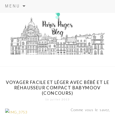
Aller
MENU
au
contenu
principal
paris pages
blog
VOYAGER FACILE ET LÉGER AVEC BÉBÉ ET LE
RÉHAUSSEUR COMPACT BABYMOOV
(CONCOURS)
16 juillet 2013
Comme vous le savez,