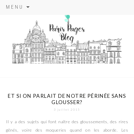
Aller
MENU
au
contenu
principal
paris pages
blog
ET SI ON PARLAIT DE NOTRE PÉRINÉE SANS
GLOUSSER?
3 juillet 2015
Il y a des sujets qui font naître des gloussements, des rires
gênés, voire des moqueries quand on les aborde. Les