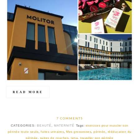
READ MORE
7 COMMENTS
CATEGORIES:
BEAUTÉ
,
MATERNITÉ
Tags:
exercices pour muscler son
périnée toute seule
,
fuites urinaires
,
Mes grossesses
,
périnée
,
rééducation du
périnée
,
suites de couches
,
tena
,
travailler son périnée