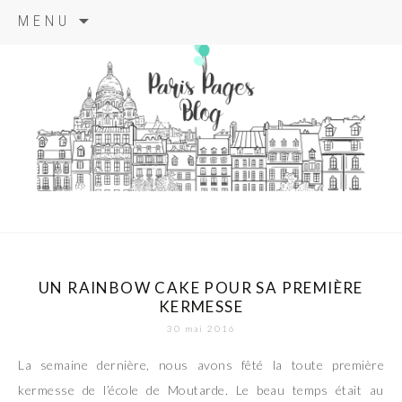
Aller
MENU
au
contenu
principal
paris pages
blog
UN RAINBOW CAKE POUR SA PREMIÈRE
KERMESSE
30 mai 2016
La semaine dernière, nous avons fêté la toute première
kermesse de l’école de Moutarde. Le beau temps était au