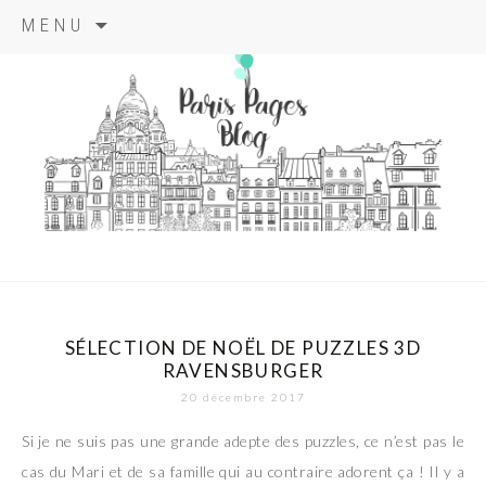
Aller
MENU
au
contenu
principal
paris pages
blog
SÉLECTION DE NOËL DE PUZZLES 3D
RAVENSBURGER
20 décembre 2017
Si je ne suis pas une grande adepte des puzzles, ce n’est pas le
cas du Mari et de sa famille qui au contraire adorent ça ! Il y a