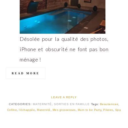
Désolée pour la qualité des photos,
iPhone et obscurité ne font pas bon
ménage !
READ MORE
LEAVE A REPLY
CATEGORIES:
MATERNITÉ
,
SORTIES EN FAMILLE
Tags:
Beautanicae
,
Colline
,
l'échappée
,
Maternité
,
Mes grossesses
,
Mum to be Party
,
Pilates
,
Spa