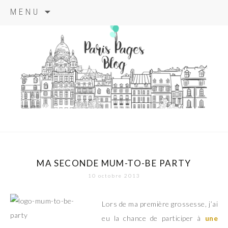
Aller
MENU
au
contenu
principal
paris pages
blog
MA SECONDE MUM-TO-BE PARTY
10 octobre 2013
Lors de ma première grossesse, j’ai
eu la chance de participer à
une