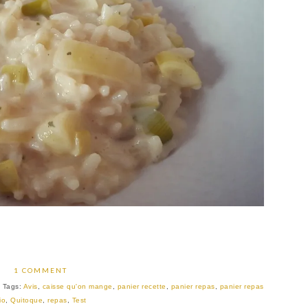
1 COMMENT
Tags:
Avis
,
caisse qu'on mange
,
panier recette
,
panier repas
,
panier repas
io
,
Quitoque
,
repas
,
Test