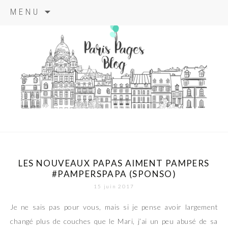
Aller
MENU
au
contenu
principal
paris pages
blog
LES NOUVEAUX PAPAS AIMENT PAMPERS
#PAMPERSPAPA (SPONSO)
15 juin 2017
Je ne sais pas pour vous, mais si je pense avoir largement
changé plus de couches que le Mari, j’ai un peu abusé de sa