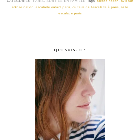
CATEGORIES:
PARIS
,
SORTIES EN FAMILLE
Tags:
arkose nation
,
avis sur
arkose nation
,
escalade enfant paris
,
où faire de l'escalade à paris
,
salle
escalade paris
QUI SUIS-JE?