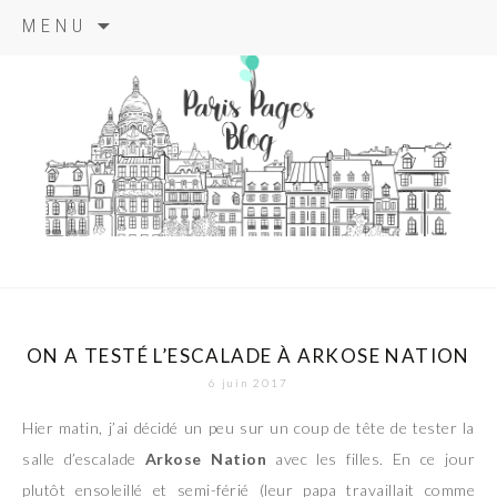
Aller
MENU
au
contenu
principal
paris pages
blog
ON A TESTÉ L’ESCALADE À ARKOSE NATION
6 juin 2017
Hier matin, j’ai décidé un peu sur un coup de tête de tester la
salle d’escalade
Arkose Nation
avec les filles. En ce jour
plutôt ensoleillé et semi-férié (leur papa travaillait comme