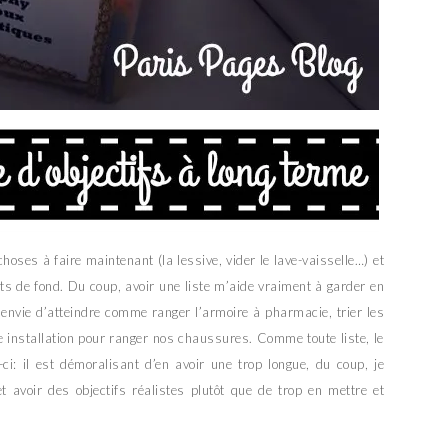
choses à faire maintenant (la lessive, vider le lave-vaisselle…) et
ts de fond. Du coup, avoir une liste m’aide vraiment à garder en
t envie d’atteindre comme ranger l’armoire à pharmacie, trier les
e installation pour ranger nos chaussures. Comme toute liste, le
-ci: il est démoralisant d’en avoir une trop longue, du coup, je
avoir des objectifs réalistes plutôt que de trop en mettre et