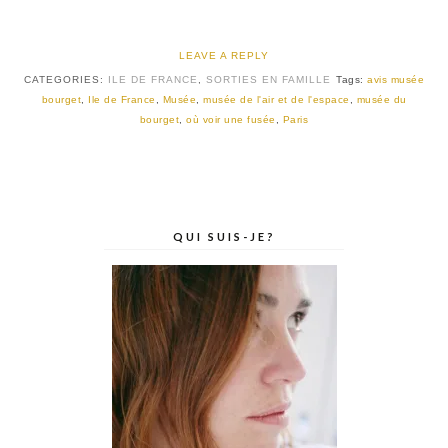
LEAVE A REPLY
CATEGORIES:
ILE DE FRANCE
,
SORTIES EN FAMILLE
Tags:
avis musée
bourget
,
Ile de France
,
Musée
,
musée de l'air et de l'espace
,
musée du
bourget
,
où voir une fusée
,
Paris
QUI SUIS-JE?