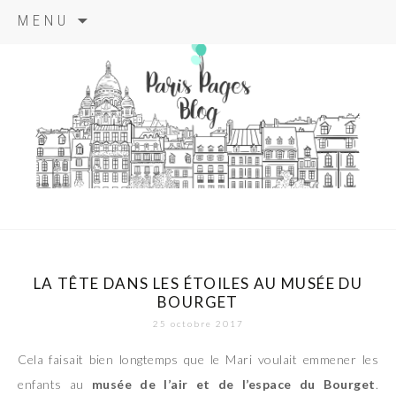
Aller
MENU
au
contenu
principal
paris pages
blog
LA TÊTE DANS LES ÉTOILES AU MUSÉE DU
BOURGET
25 octobre 2017
Cela faisait bien longtemps que le Mari voulait emmener les
enfants au
musée de l’air et de l’espace du Bourget
.