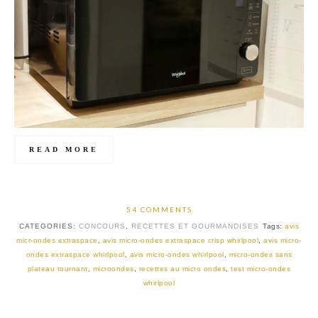
READ MORE
54 COMMENTS
CATEGORIES:
CONCOURS
,
RECETTES ET GOURMANDISES
Tags:
avis
micr-ondes extraspace
,
avis micro-ondes extraspace crisp whirlpool
,
avis micro-
ondes extraspace whirlpool
,
avis micro-ondes whirlpool
,
micro-ondes sans
plateau tournant
,
microondes
,
recettes au micro ondes
,
test micro-ondes
whirlpool