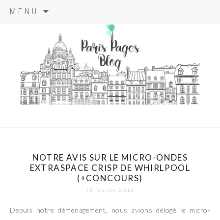
Aller
MENU
au
contenu
principal
paris pages
blog
NOTRE AVIS SUR LE MICRO-ONDES
EXTRASPACE CRISP DE WHIRLPOOL
(+CONCOURS)
13 février 2018
Depuis notre déménagement, nous avions délogé le micro-