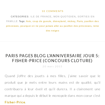
10 COMMENTS
CATEGORIES:
ILE DE FRANCE
,
MON QUOTIDIEN
,
SORTIES EN
FAMILLE
Tags:
Avis
,
coup de gueule
,
disneyland
,
mickey
,
Paris
,
pavillon des
princesses
,
pourquoi on ne peut jamais aller au pavillon des princesses
,
reine
des neiges
PARIS PAGES BLOG L’ANNIVERSAIRE JOUR 5:
FISHER-PRICE (CONCOURS CLOTURE)
20 mars 2015
Quand j’offre des jouets à mes filles, j’aime savoir que le
produit que je mets entre leurs mains est de qualité, qu’il
contribuera à leur éveil et qu’il durera. Il a clairement une
marque qui a depuis le début le monopole dans mon coeur c’est
Fisher-Price
.