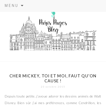
Aller
MENU
au
contenu
principal
paris pages
blog
CHER MICKEY, TOI ET MOI, FAUT QU’ON
CAUSE !
23 octobre 2015
Depuis toute petite, j’avoue adorer les dessins animés de Walt
Disney. Bien sûr j’ai mes préférences, comme Cendrillon, les