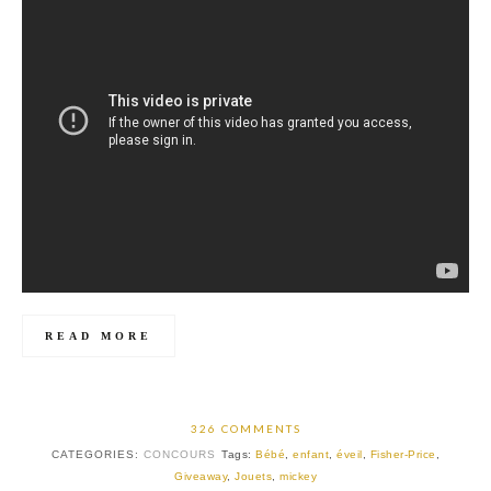
READ MORE
326 COMMENTS
CATEGORIES:
CONCOURS
Tags:
Bébé
,
enfant
,
éveil
,
Fisher-Price
,
Giveaway
,
Jouets
,
mickey