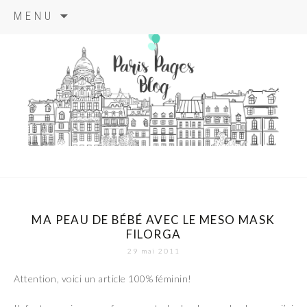
Aller
MENU
au
contenu
principal
paris pages
blog
MA PEAU DE BÉBÉ AVEC LE MESO MASK
FILORGA
29 mai 2011
Attention, voici un article 100% féminin!