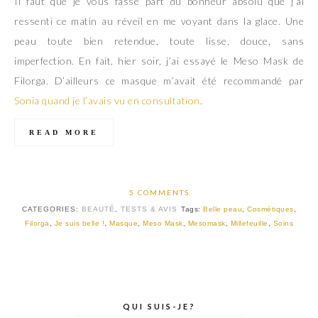
Il faut que je vous fasse part du bonheur absolu que j’ai
ressenti ce matin au réveil en me voyant dans la glace. Une
peau toute bien retendue, toute lisse, douce, sans
imperfection. En fait, hier soir, j’ai essayé le Meso Mask de
Filorga. D’ailleurs ce masque m’avait été recommandé par
Sonia quand je l’avais vu en consultation
.
READ MORE
5 COMMENTS
CATEGORIES:
BEAUTÉ
,
TESTS & AVIS
Tags:
Belle peau
,
Cosmétiques
,
Filorga
,
Je suis belle !
,
Masque
,
Meso Mask
,
Mesomask
,
Millefeuille
,
Soins
QUI SUIS-JE?