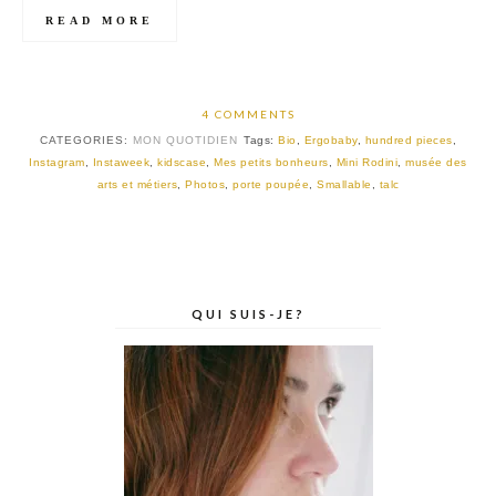
READ MORE
4 COMMENTS
CATEGORIES:
MON QUOTIDIEN
Tags:
Bio
,
Ergobaby
,
hundred pieces
,
Instagram
,
Instaweek
,
kidscase
,
Mes petits bonheurs
,
Mini Rodini
,
musée des
arts et métiers
,
Photos
,
porte poupée
,
Smallable
,
talc
QUI SUIS-JE?