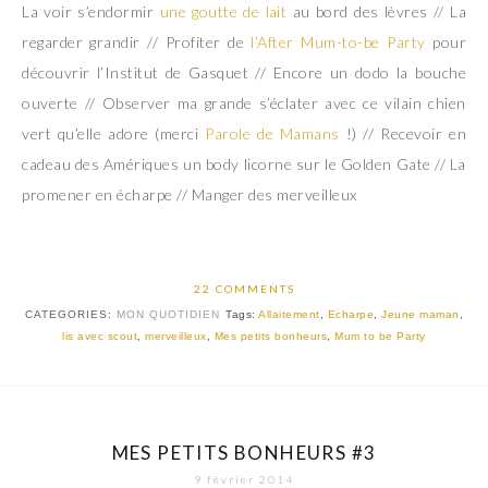
La voir s’endormir
une goutte de lait
au bord des lèvres // La
regarder grandir // Profiter de
l’After Mum-to-be Party
pour
découvrir l’Institut de Gasquet // Encore un dodo la bouche
ouverte // Observer ma grande s’éclater avec ce vilain chien
vert qu’elle adore (merci
Parole de Mamans
!) // Recevoir en
cadeau des Amériques un body licorne sur le Golden Gate // La
promener en écharpe // Manger des merveilleux
22 COMMENTS
CATEGORIES:
MON QUOTIDIEN
Tags:
Allaitement
,
Echarpe
,
Jeune maman
,
lis avec scout
,
merveilleux
,
Mes petits bonheurs
,
Mum to be Party
MES PETITS BONHEURS #3
9 février 2014