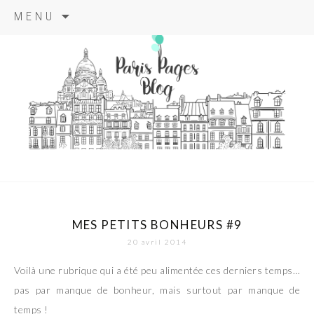
Aller
MENU
au
contenu
principal
paris pages
blog
MES PETITS BONHEURS #9
20 avril 2014
Voilà une rubrique qui a été peu alimentée ces derniers temps…
pas par manque de bonheur, mais surtout par manque de
temps !