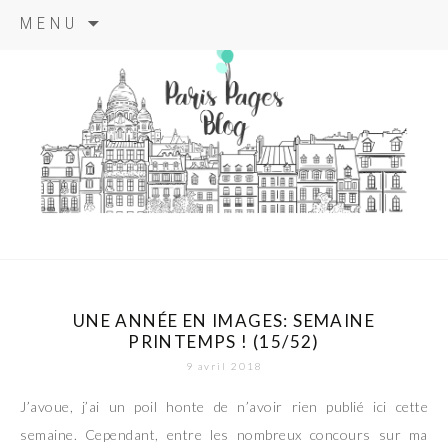
Aller
MENU
au
contenu
principal
paris pages
blog
UNE ANNÉE EN IMAGES: SEMAINE
PRINTEMPS ! (15/52)
9 avril 2018
J’avoue, j’ai un poil honte de n’avoir rien publié ici cette
semaine. Cependant, entre les nombreux concours sur ma