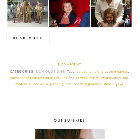
READ MORE
1 COMMENT
CATEGORIES:
MON QUOTIDIEN
Tags:
barbès
,
barbie
,
brasserie barbès
,
emmener ses enfants au bureau
,
hélène darroze
,
Mattel
,
meaux
,
more role
models
,
musée de la grande guerre
,
sherlock gnomes
,
Ubisoft
,
yaya
QUI SUIS-JE?