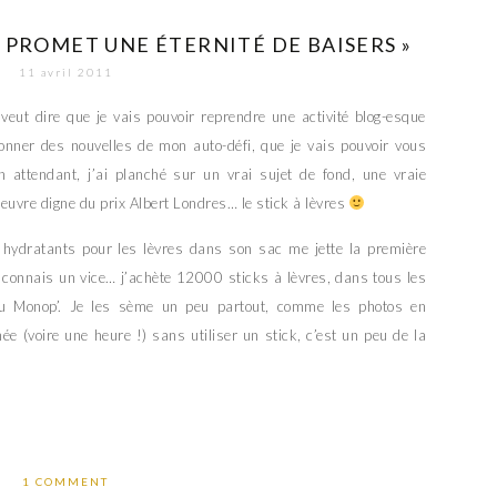
 PROMET UNE ÉTERNITÉ DE BAISERS »
11 avril 2011
veut dire que je vais pouvoir reprendre une activité blog-esque
donner des nouvelles de mon auto-défi, que je vais pouvoir vous
n attendant, j’ai planché sur un vrai sujet de fond, une vraie
oeuvre digne du prix Albert Londres… le stick à lèvres
 hydratants pour les lèvres dans son sac me jette la première
 connais un vice… j’achète 12000 sticks à lèvres, dans tous les
u Monop’. Je les sème un peu partout, comme les photos en
e (voire une heure !) sans utiliser un stick, c’est un peu de la
1 COMMENT