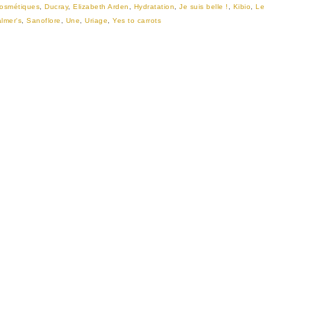
osmétiques
,
Ducray
,
Elizabeth Arden
,
Hydratation
,
Je suis belle !
,
Kibio
,
Le
lmer's
,
Sanoflore
,
Une
,
Uriage
,
Yes to carrots