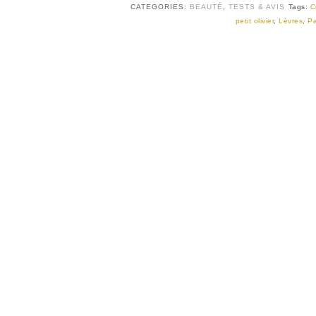
CATEGORIES:
BEAUTÉ
,
TESTS & AVIS
Tags:
C
petit olivier
,
Lèvres
,
Pa