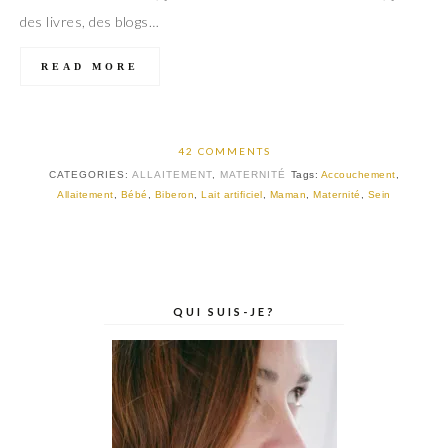
des livres, des blogs…
READ MORE
42 COMMENTS
CATEGORIES:
ALLAITEMENT
,
MATERNITÉ
Tags:
Accouchement
,
Allaitement
,
Bébé
,
Biberon
,
Lait artificiel
,
Maman
,
Maternité
,
Sein
QUI SUIS-JE?