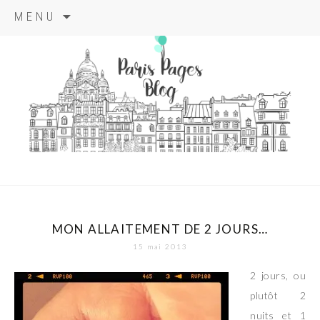
Aller
MENU
au
contenu
principal
paris pages
blog
MON ALLAITEMENT DE 2 JOURS…
15 mai 2013
2 jours, ou
plutôt 2
nuits et 1