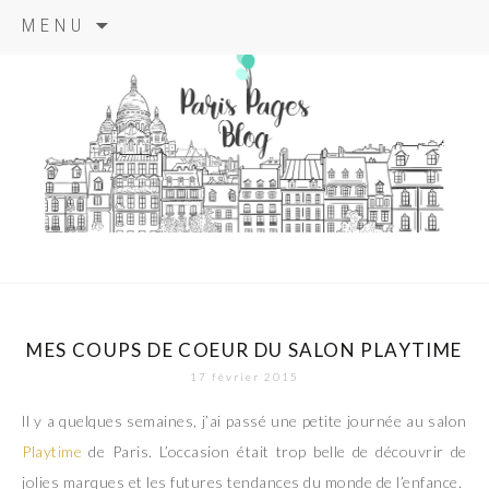
Aller
MENU
au
contenu
principal
paris pages
blog
MES COUPS DE COEUR DU SALON PLAYTIME
17 février 2015
ll y a quelques semaines, j’ai passé une petite journée au salon
Playtime
de Paris. L’occasion était trop belle de découvrir de
jolies marques et les futures tendances du monde de l’enfance.