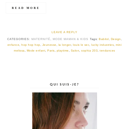
READ MORE
LEAVE A REPLY
CATEGORIES:
MATERNITÉ
,
MODE MAMAN & KIDS
Tags:
Babilol
,
Design
,
enfance
,
hop hop hop
,
Jeunesse
,
la longer
,
louis le sec
,
lucky industries
,
mini
melissa
,
Mode enfant
,
Paris
,
playtime
,
Salon
,
sophia 203
,
tendances
QUI SUIS-JE?