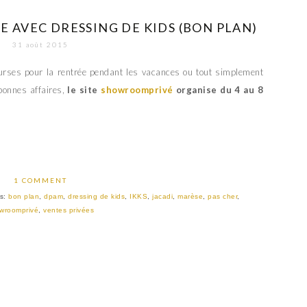
E AVEC DRESSING DE KIDS (BON PLAN)
31 août 2015
ourses pour la rentrée pendant les vacances ou tout simplement
 bonnes affaires,
le site
showroomprivé
organise du 4 au 8
1 COMMENT
s:
bon plan
,
dpam
,
dressing de kids
,
IKKS
,
jacadi
,
marèse
,
pas cher
,
wroomprivé
,
ventes privées