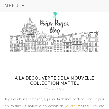
Aller
MENU
au
contenu
principal
paris pages
blog
A LA DÉCOUVERTE DE LA NOUVELLE
COLLECTION MATTEL
27 mars 2014
Il y a quelques temps déjà, j’ai eu la chance de découvrir un peu
en avance la nouvelle collection de
jouets
Mattel
. J’ai été