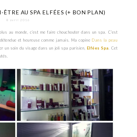
ÊTRE AU SPA ELFÉES (+ BON PLAN)
8 avril 2016
 plus au monde, c’est me faire chouchouter dans un spa. C’est
s détendue et heureuse comme jamais. Ma copine
Dans la peau
r un soin du visage dans un joli spa parisien,
Elfées Spa
. Cet
utés.