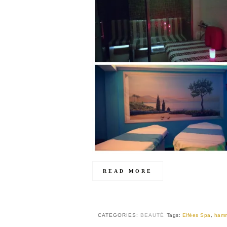
READ MORE
CATEGORIES:
BEAUTÉ
Tags:
Elfées Spa
,
hamm