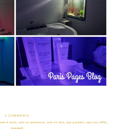
2 COMMENTS
am à paris
,
soin en amoureux
,
soin en duo
,
spa parisien
,
spa tour eiffel
,
treatwell