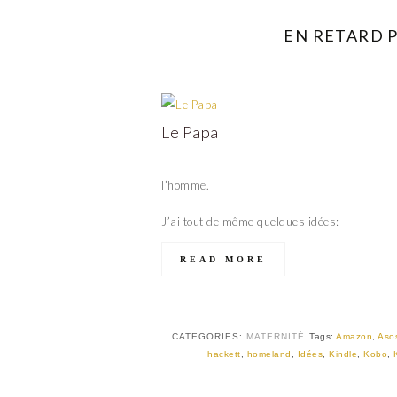
EN RETARD P
Le Papa
l’homme.
J’ai tout de même quelques idées:
READ MORE
CATEGORIES:
MATERNITÉ
Tags:
Amazon
,
Aso
hackett
,
homeland
,
Idées
,
Kindle
,
Kobo
,