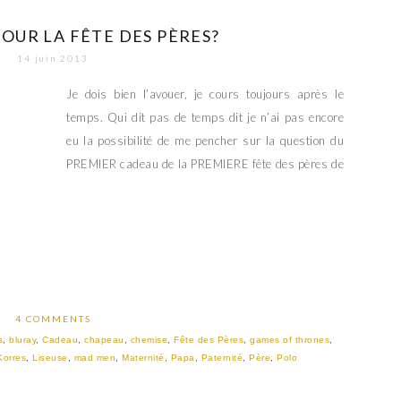
OUR LA FÊTE DES PÈRES?
14 juin 2013
Je dois bien l’avouer, je cours toujours après le
temps. Qui dit pas de temps dit je n’ai pas encore
eu la possibilité de me pencher sur la question du
PREMIER cadeau de la PREMIERE fête des pères de
4 COMMENTS
s
,
bluray
,
Cadeau
,
chapeau
,
chemise
,
Fête des Pères
,
games of thrones
,
Korres
,
Liseuse
,
mad men
,
Maternité
,
Papa
,
Paternité
,
Père
,
Polo