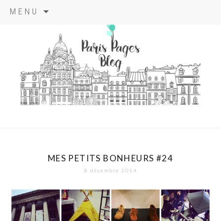
Aller
MENU
au
contenu
principal
paris pages
blog
MES PETITS BONHEURS #24
8 décembre 2014