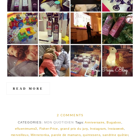
READ MORE
2 COMMENTS
CATEGORIES:
MON QUOTIDIEN
Tags:
Anniversaire
,
Bugaboo
,
efluentmums3
,
Fisher-Price
,
grand prix du jury
,
Instagram
,
Instaweek
,
merveilleux
,
Minnetonka
,
parole de mamans
,
quintesens
,
sandrine quétier
,