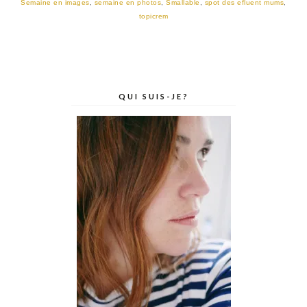
Semaine en images
,
semaine en photos
,
Smallable
,
spot des efluent mums
,
topicrem
QUI SUIS-JE?