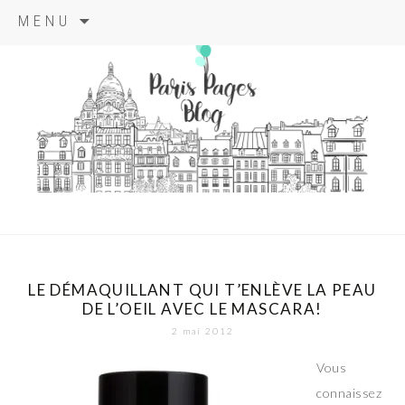
Aller
MENU
au
contenu
principal
paris pages
blog
LE DÉMAQUILLANT QUI T’ENLÈVE LA PEAU
DE L’OEIL AVEC LE MASCARA!
2 mai 2012
Vous
connaissez