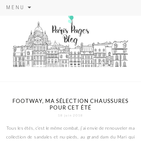
Aller
MENU
au
contenu
principal
paris pages
blog
FOOTWAY, MA SÉLECTION CHAUSSURES
POUR CET ÉTÉ
18 juin 2018
Tous les étés, c’est le même combat, j’ai envie de renouveler ma
collection de sandales et nu-pieds, au grand dam du Mari qui