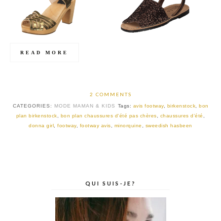
READ MORE
2 COMMENTS
CATEGORIES:
MODE MAMAN & KIDS
Tags:
avis footway
,
birkenstock
,
bon
plan birkenstock
,
bon plan chaussures d'été pas chères
,
chaussures d'été
,
donna girl
,
footway
,
footway avis
,
minorquine
,
sweedish hasbeen
QUI SUIS-JE?