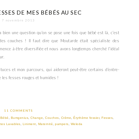
SSES DE MES BÉBÉS AU SEC
7 novembre 2013
 a bien une question qu’on se pose une fois que bébé est là, c’est
 des couches ! Il faut dire que Moutarde était spécialiste des
ence à être diversifiée et nous avons longtemps cherché l’idéal
ur.
tuces et mon parcours, qui aideront peut-être certains d’entre-
re les fesses rouges et humides !
11 COMMENTS
,
Bébé
,
Bumgenius
,
Change
,
Couches
,
Crème
,
Érythème fessier
,
Fesses
,
ttes Lavables
,
Liniment
,
Maternité
,
pampers
,
Weleda