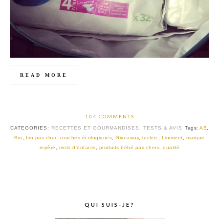
READ MORE
104 COMMENTS
CATEGORIES:
RECETTES ET GOURMANDISES
,
TESTS & AVIS
Tags:
AB
,
Bio
,
bio pas cher
,
couches écologiques
,
Giveaway
,
leclerc
,
Liniment
,
marque
repère
,
mots d'enfants
,
produits bébé pas chers
,
qualité
QUI SUIS-JE?