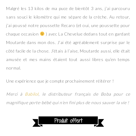
Malgré les 13 kilos de ma puce de bientôt 3 ans, j’ai parcouru
sans souci le kilomètre qui me sépare de la crèche. Au retour,
j’ai poussé notre poussette Recaro (et oui, une poussette pour
chaque occasion
) avec La Chevelue dedans tout en gardant
Moutarde dans mon dos. J’ai été agréablement surprise par le
côté facile de la chose. J’étais à l’aise, Moutarde aussi, elle était
amusée et mes mains étaient tout aussi libres qu’en temps
normal.
Une expérience que je compte prochainement réitérer !
Merci à
Babilol
, le distributeur français de Boba pour ce
magnifique porte-bébé qui n’en fini plus de nous sauver la vie !