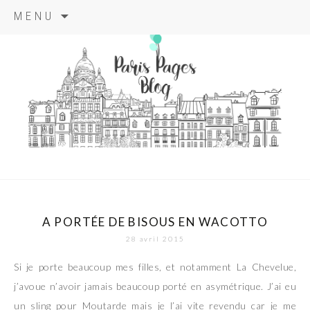
Aller
MENU
au
contenu
principal
paris pages
blog
A PORTÉE DE BISOUS EN WACOTTO
28 avril 2015
Si je porte beaucoup mes filles, et notamment La Chevelue,
j’avoue n’avoir jamais beaucoup porté en asymétrique. J’ai eu
un sling pour Moutarde mais je l’ai vite revendu car je me