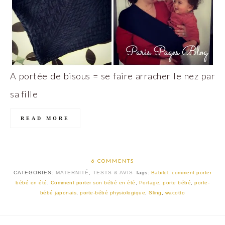
A portée de bisous = se faire arracher le nez par
sa fille
READ MORE
6 COMMENTS
CATEGORIES:
MATERNITÉ
,
TESTS & AVIS
Tags:
Babilol
,
comment porter
bébé en été
,
Comment porter son bébé en été
,
Portage
,
porte bébé
,
porte-
bébé japonais
,
porte-bébé physiologique
,
Sling
,
wacotto