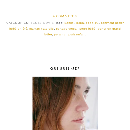
4 COMMENTS
CATEGORIES:
TESTS & AVIS
Tags:
Babilol
,
boba
,
boba 4G
,
comment porter
bébé en été
,
maman naturelle
,
portage dorsal
,
porte bébé
,
porter un grand
bébé
,
porter un petit enfant
QUI SUIS-JE?