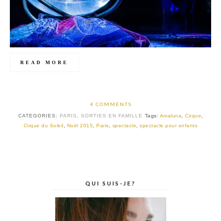
READ MORE
4 COMMENTS
CATEGORIES:
PARIS
,
SORTIES EN FAMILLE
Tags:
Amaluna
,
Cirque
,
Cirque du Soleil
,
Noël 2015
,
Paris
,
spectacle
,
spectacle pour enfants
QUI SUIS-JE?