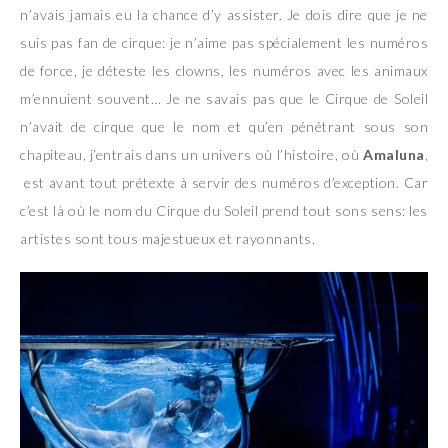
n’avais jamais eu la chance d’y assister. Je dois dire que je ne
suis pas fan de cirque: je n’aime pas spécialement les numéros
de force, je déteste les clowns, les numéros avec les animaux
m’ennuient souvent… Je ne savais pas que le Cirque de Soleil
n’avait de cirque que le nom et qu’en pénétrant sous son
chapiteau, j’entrais dans un univers où l’histoire, où
Amaluna
,
est avant tout prétexte à servir des numéros d’exception. Car
c’est là où le nom du Cirque du Soleil prend tout sons sens: les
artistes sont tous majestueux et rayonnants.