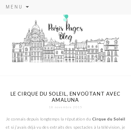
Aller
MENU
au
contenu
principal
paris pages
blog
LE CIRQUE DU SOLEIL, ENVOÛTANT AVEC
AMALUNA
18 novembre 2015
Je connais depuis longtemps la réputation du
Cirque du Soleil
et si j’avais déjà vu des extraits des spectacles à la télévision, je