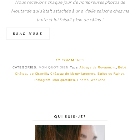
Nous recevions chaque jour de nombreuses photos de
Moutarde qui s’était attachée à une vieille peluche chez ma
tante et lui faisait plein de câlins !
READ MORE
12 COMMENTS
CATEGORIES:
MON QUOTIDIEN
Tags:
Abbaye de Royaumont
,
Bébé
,
Château de Chantilly
,
Château de Montvillargenne
,
Eglise du Raincy
,
Instagram
,
Mon quotidien
,
Photos
,
Weekend
QUI SUIS-JE?