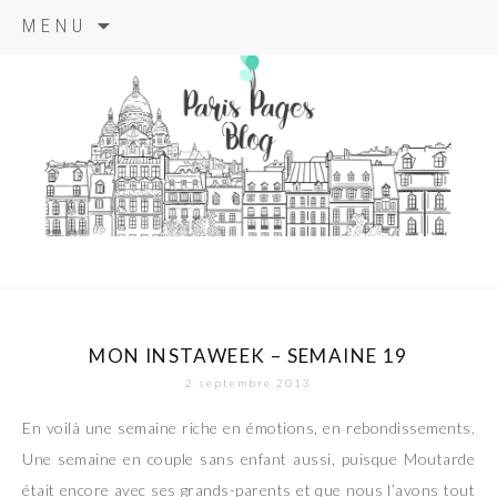
Aller
MENU
au
contenu
principal
paris pages
blog
MON INSTAWEEK – SEMAINE 19
2 septembre 2013
En voilà une semaine riche en émotions, en rebondissements.
Une semaine en couple sans enfant aussi, puisque Moutarde
était encore avec ses grands-parents et que nous l’avons tout