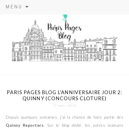
Aller
MENU
au
contenu
principal
paris pages
blog
PARIS PAGES BLOG L’ANNIVERSAIRE JOUR 2:
QUINNY (CONCOURS CLOTURE)
17 mars 2015
Depuis quelques semaines, j’ai la chance de faire partie des
Quinny Reporters
. Sur le blog dédié, les autres mamans