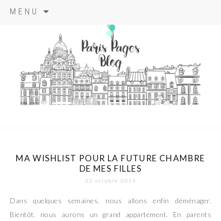
Aller
MENU
au
contenu
principal
paris pages
blog
MA WISHLIST POUR LA FUTURE CHAMBRE
DE MES FILLES
22 octobre 2014
Dans quelques semaines, nous allons enfin déménager.
Bientôt, nous aurons un grand appartement. En parents