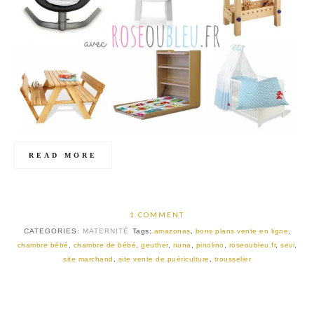
READ MORE
1 COMMENT
CATEGORIES:
MATERNITÉ
Tags:
amazonas
,
bons plans vente en ligne
,
chambre bébé
,
chambre de bébé
,
geuther
,
nuna
,
pinolino
,
roseoubleu.fr
,
sevi
,
site marchand
,
site vente de puériculture
,
trousselier